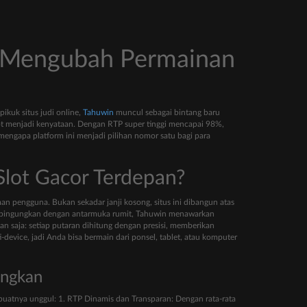
g Mengubah Permainan
kuk situs judi online,
Tahuwin
muncul sebagai bintang baru
ot menjadi kenyataan. Dengan RTP super tinggi mencapai 98%,
mengapa platform ini menjadi pilihan nomor satu bagi para
Slot Gacor Terdepan?
 pengguna. Bukan sekadar janji kosong, situs ini dibangun atas
membingungkan dengan antarmuka rumit, Tahuwin menawarkan
n saja: setiap putaran dihitung dengan presisi, memberikan
device, jadi Anda bisa bermain dari ponsel, tablet, atau komputer
ungkan
buatnya unggul: 1. RTP Dinamis dan Transparan: Dengan rata-rata