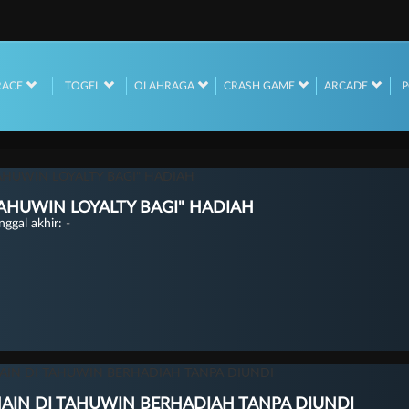
RACE
TOGEL
OLAHRAGA
CRASH GAME
ARCADE
AHUWIN LOYALTY BAGI" HADIAH
nggal akhir:
-
AIN DI TAHUWIN BERHADIAH TANPA DIUNDI