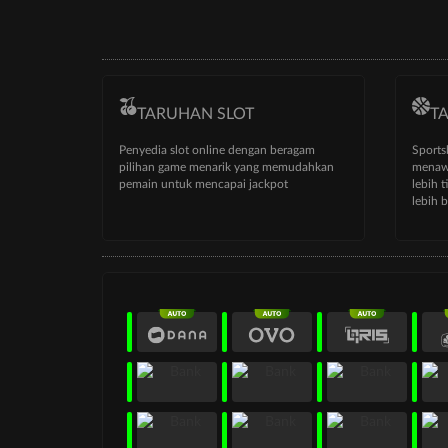
TARUHAN SLOT
T
Penyedia slot online dengan beragam
Sports
pilihan game menarik yang memudahkan
menawa
pemain untuk mencapai jackpot
lebih 
lebih 