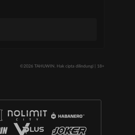
©2026 TAHUWIN. Hak cipta dilindungi | 18+