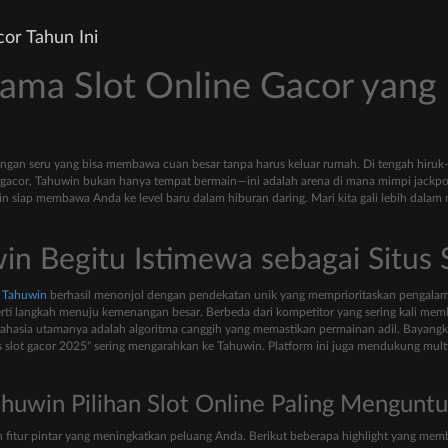
cor Tahun Ini
tama Slot Online Gacor yan
gan seru yang bisa membawa cuan besar tanpa harus keluar rumah. Di tengah hiruk-pi
ng gacor, Tahuwin bukan hanya tempat bermain—ini adalah arena di mana mimpi jackp
n siap membawa Anda ke level baru dalam hiburan daring. Mari kita gali lebih dalam 
 Begitu Istimewa sebagai Situs 
i
Tahuwin
berhasil menonjol dengan pendekatan unik yang memprioritaskan pengalaman
eperti langkah menuju kemenangan besar. Berbeda dari kompetitor yang sering kali 
 rahasia utamanya adalah algoritma canggih yang memastikan permainan adil. Bayangka
us slot gacor 2025" sering mengarahkan ke Tahuwin. Platform ini juga mendukung multi-
Tahuwin Pilihan Slot Online Paling Mengunt
n fitur pintar yang meningkatkan peluang Anda. Berikut beberapa highlight yang mem