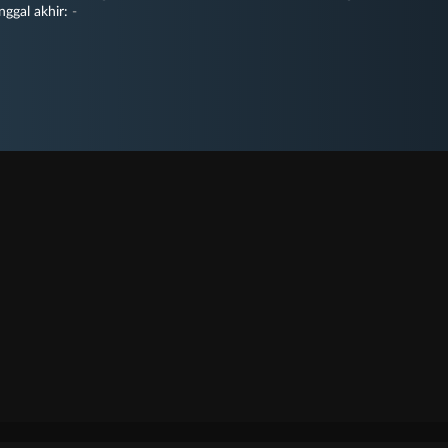
nggal akhir:
-