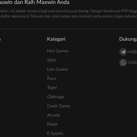
huwin dan Raih Maxwin Anda
nline—ini adalah revolusi bagi para pencinta judi daring. Dengan kombinasi RTP ting
; daftar sekarang di Tahuwin dan ubah setiap spin menjadi cerita sukses. Ingat, keb
m
Kategori
Dukung
Hot Games
+628
Slots
+628
Live Casino
Race
Togel
Olahraga
Crash Game
Arcade
Poker
E-Sports