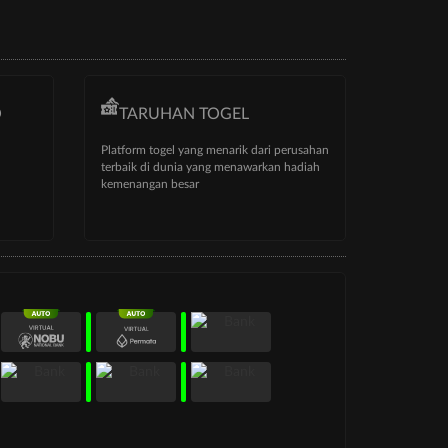
O
TARUHAN TOGEL
Platform togel yang menarik dari perusahan
terbaik di dunia yang menawarkan hadiah
kemenangan besar